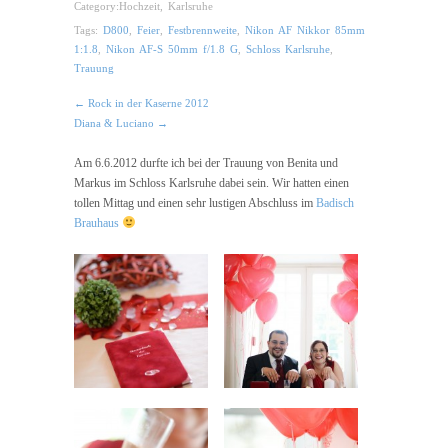
Category:
Hochzeit
,
Karlsruhe
Tags:
D800
,
Feier
,
Festbrennweite
,
Nikon AF Nikkor 85mm
1:1.8
,
Nikon AF-S 50mm f/1.8 G
,
Schloss Karlsruhe
,
Trauung
← Rock in der Kaserne 2012
Diana & Luciano →
Am 6.6.2012 durfte ich bei der Trauung von Benita und
Markus im Schloss Karlsruhe dabei sein. Wir hatten einen
tollen Mittag und einen sehr lustigen Abschluss im
Badisch
Brauhaus